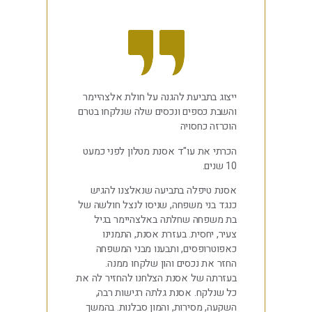
ייצוג בתביעת להגנה על חולת אלצהיימר
והשבת כספים ונכסים שלה שנלקחו בטרם
הוכרזה כחסויה
הכרתי את עו"ד אסנת מטלון לפני כמעט
10 שנים.
אסנת טיפלה בתביעה שנאלצנו להגיש
כנגד בני משפחה, שניסו לנצל חולשה של
בת משפחה שחלתה באלצהיימר בגיל
צעיר, יחסית. בעזרת אסנת, התמנינו
כאפוטרופסים, ותבענו מבני המשפחה
החזר את נכסים והון שלקחו ממנה.
בעזרתה של אסנת הצלחנו להחזיר לה את
כל שנלקח. אסנת גלתה רגישות רבה,
השקעה, מסירות, והמון סבלנות. בהמשך