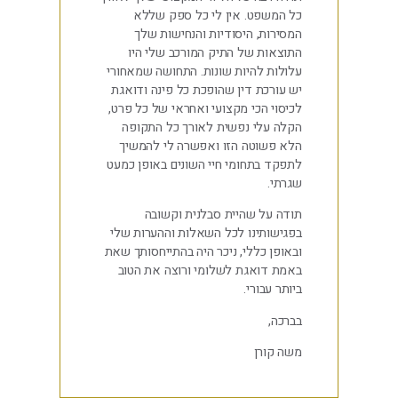
כל המשפט. אין לי כל ספק שללא
המסירות, היסודיות והנחישות שלך
התוצאות של התיק המורכב שלי היו
עלולות להיות שונות. התחושה שמאחורי
יש עורכת דין שהופכת כל פינה ודואגת
לכיסוי הכי מקצועי ואחראי של כל פרט,
הקלה עלי נפשית לאורך כל התקופה
הלא פשוטה הזו ואפשרה לי להמשיך
לתפקד בתחומי חיי השונים באופן כמעט
שגרתי.
תודה על שהיית סבלנית וקשובה
בפגישותינו לכל השאלות וההערות שלי
ובאופן כללי, ניכר היה בהתייחסותך שאת
באמת דואגת לשלומי ורוצה את הטוב
ביותר עבורי.
בברכה,
משה קורן