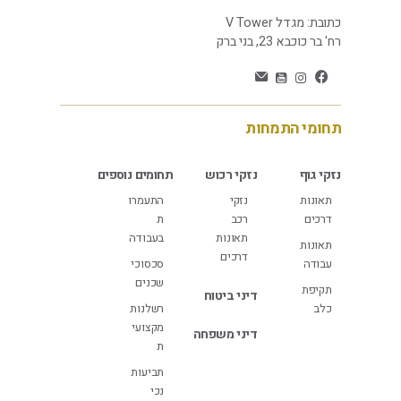
כתובת: מגדל V Tower
רח' בר כוכבא 23, בני ברק
תחומי התמחות
נזקי גוף
נזקי רכוש
תחומים נוספים
תאונות
נזקי
התעמרו
דרכים
רכב
ת
תאונות
בעבודה
תאונות
דרכים
עבודה
סכסוכי
שכנים
תקיפת
דיני ביטוח
כלב
רשלנות
מקצועי
דיני משפחה
ת
תביעות
נכי