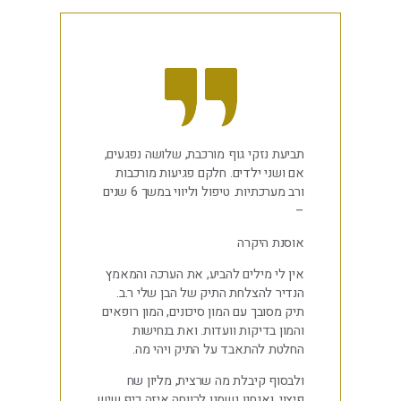
תביעת נזקי גוף מורכבת, שלושה נפגעים,
אם ושני ילדים. חלקם פגיעות מורכבות
ורב מערכתיות. טיפול וליווי במשך 6 שנים
–
אוסנת היקרה
אין לי מילים להביע, את הערכה והמאמץ
הנדיר להצלחת התיק של הבן שלי ר.ב.
תיק מסובך עם המון סיכונים, המון רופאים
והמון בדיקות וועדות. ואת בנחישות
החלטת להתאבד על התיק ויהי מה.
ולבסוף קיבלת מה שרצית, מליון שח
פיצוי. ואנחנו נשמנו לרווחה איזה כיף שיש