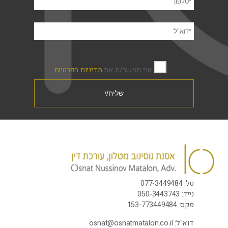
אני מאשר/ת את
מדיניות הפרטיות
טל:
077-3449484
נייד:
-3443743
050
פקס:
153-773449484
דוא"ל:
osnat@osnatmatalon.co.il