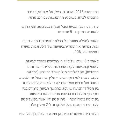
בספטמבר 2016 נהג ע. ר., חייל, על אופנוע, בדרכו
מהבסיס לביתו, כשנפגע מהתנגשות עם רכב פרטי.
ע. ר. הוטח על הכביש וסבל חבלות בכל גופו. הוא נדרש
לאשפוז במשך כ- 8 חודשים.
לאחר למעלה משנה של החלמה ושיקום, נותר ע.ר. עם
נכות צמיתה אורתופדית בשיעור של 36% ונכות נפשית
בשיעור של 10%.
לאחר כ-6 שנים של ליווי הן בהליכים במוסד לביטוח
לאומי (בתביעות לקצבאות נכות כללית ו- שירותים
מיוחדים), והן בהליכים מול משרד הביטחון (בתביעה
לקצבת נכות לפי חוק הנכים – הליך שהתנהל עד לגיבוש
תמונה של נכויות שאפשרו לע.ר. לגבש החלטה ולבחור
בין מסלולי תביעה שונים), ובהמשך תביעת פיצויים בגין
נזקי גוף מול חברת הביטוח שביטחה את האופנוע
בפוליסת ביטוח חובה – ניתן פסק דין אשר בפועל פסק
לע.ר. פיצוי בסכום כולל של קרוב ל-2 מיליון ש"ח.
הליווי היה במישורים רבים, הן מול ע.ר. עצמו, הן מול הוריו