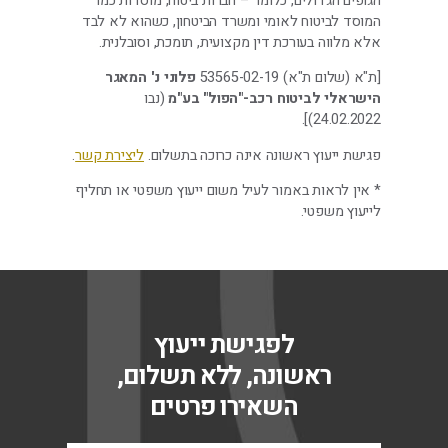
הגופים הגדולים, כלומר – חברות ביטוח, מוסדות כמו
המוסד לביטוח לאומי ומשרד הביטחון, כשהוא לא לבד
אלא מלווה בעורכת דין מקצועית, תומכת, וסובלנית.
[ת"א (שלום ת"א) 53565-02-19
פלוני נ' המאגר
הישראלי לביטוח רכב-"הפול" בע"מ
(נבו
24.02.2022)].
פגישת ייעוץ ראשונה אינה כרוכה בתשלום.
ליצירת קשר
.
* אין לראות באמור לעיל משום ייעוץ משפטי או תחליף
לייעוץ משפטי.
לפגישת ייעוץ
ראשונה, ללא תשלום,
השאירו פרטים