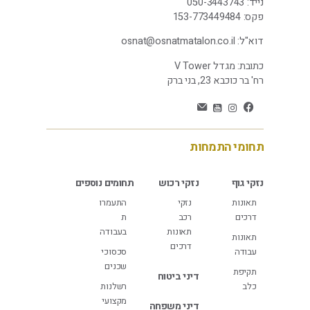
נייד:
-3443743
050
פקס:
153-773449484
דוא"ל:
osnat@osnatmatalon.co.il
כתובת: מגדל V Tower
רח' בר כוכבא 23, בני ברק
תחומי התמחות
נזקי גוף
נזקי רכוש
תחומים נוספים
תאונות
נזקי
התעמרו
דרכים
רכב
ת
תאונות
בעבודה
תאונות
דרכים
עבודה
סכסוכי
שכנים
תקיפת
דיני ביטוח
כלב
רשלנות
מקצועי
דיני משפחה