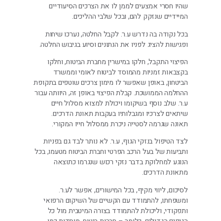
שהיו חסרי אמצעים לממן לו את הצרכים הסיעודיים
המיידיים שנזקק להם, ובכל שלבי ההליכים.
בכל נקודה בה נדרש ע.ר. לקבל החלטה, נערכו שיחות
ופגישות להציג לפניו את הנתונים וסיוע בגיבוש החלטה.
הפיצוי התקבל, חלקו במישרין מחברת הביטוח, וחלקו
בקצבאות זמניות מהמוסד לביטוח לאומי וממשרד
הביטחון, באופן שאפשר לו מימון צרכים שוטפים בתקופת
ההחלמה הממושכת. קבלת הפיצוי באופן זה, היוותה עבור
ע.ר. שלב נוסף בשיקומו ויכולת למצוא מסלול חיים
שיתאים לצרכיו ומגבלותיו בעקבות תאונת הדרכים.
תאונה שגרמה לסטייה ניכרת ממסלול חייו המקורי.
לצד הטיפול בנזקי הגוף, ע.ר. לא נותר לבד גם בפניות
ותביעות של בעל הרכב הפרטי וחברת הביטוח מטעמו, בכל
הנוגע למחלוקת בדבר נזקי רכוש שנגרמו כתוצאה
מתאונת הדרכים.
לסיכום, ליווי מקיף, בכל המישורים, אפשר לע.ר.
ומשפחתו, להתמודד עם הקשיים של השיקום הרפואי
ותפקודי, וליכולת להתמודד בצורה המיטבית מול כל