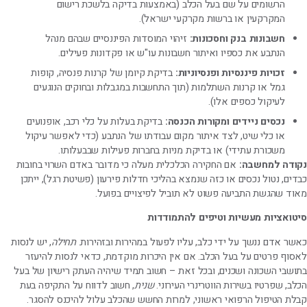
הרשומים על שם בעל הכלב (באמצעות בדיקה בלשכת רישום
המקרקעין או ברשות מקרקעי ישראל).
חשבונות בנק וחסכונות:
זיהוי המוסדות הפיננסיים שבהם מנהל
הנתבע את כספיו ואיתור חשבונות עו"ש או פקדונות פעילים.
זכויות פיננסיות ופנסיוניות:
בדיקת קיומן של קרנות פנסיה, קופות
גמל או קרנות השתלמות (תוך התחשבות במגבלות ובחוקים הנוגעים
לעיקול כספים אלו).
נכסים ניידים ומקורות הכנסה:
בדיקת בעלות על כלי רכב, אופנועים
או כלי שיט, לצד איתור מקום עבודתו של הנתבע (כדי לאפשר עיקול
משכורת עתידי) או בדיקת מניות בחברות פעילות שבבעלותו.
נקודה למחשבה:
אם החקירה הכלכלית מעלה כי מדובר באדם השרוי בחובות
כבדים, נטול נכסים או כזה שנמצא בהליכי חדלות פירעון (פשיטת רגל), ייתכן
מאוד שהגשת התביעה פשוט לא תוביל לפיצויים בפועל.
סיטואציות מעשיות וטיפים להתמודדות
כאשר אדם ננשך על ידי כלב, עליו לפעול במהירות ובזהירות.
תחילה
, יש לנסות
לאסוף פרטים על בעל הכלב. אם אין היכרות מוקדמת, כדאי לנסות להיעזר
בתושבי השכונה ושכנים, ובכל זאת – חשוב תמיד שיהיה העתק רישיון של בעל
הכלב, שפרטיו בשירות הווטרינרי העירוני.
שנית
, חשוב לדווח על התקיפה בעת
קבלת הטיפול הרפואי ראשוני, למרות החשש שהכלב עלול להיכנס להסגר.