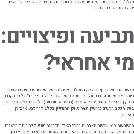
מכלב", ובמקרה כזה, האחריות עשויה להיות מונמכת, או יתכן אף שבעל הכלב
יהיה פטור מפיצוי הנפגע.
תביעה ופיצויים:
מי אחראי?
כאשר מתרחשת תקיפת כלב, נשאלת השאלה המשפטית והפרקטית החשובה
ביותר: את מי תובעים בפועל, ומי יישא בנטל הכספי של הפיצויים? על פי פקודת
הנזיקין בישראל, החוק מטיל אחריות (כמעט אוטומטית) על שני גורמים מרכזיים:
בעל הכלב
הרשום ברישיון העירוני, וכן
המחזיק בכלב
דרך קבע או בזמן
האירוע.
המשמעות היא שרשת האחריות רחבה מאוד; התביעה מוגשת לרוב נגד הבעלים
הרשום, אך אם בזמן התקיפה הכלב היה תחת השגחתו של אדם אחר – כגון