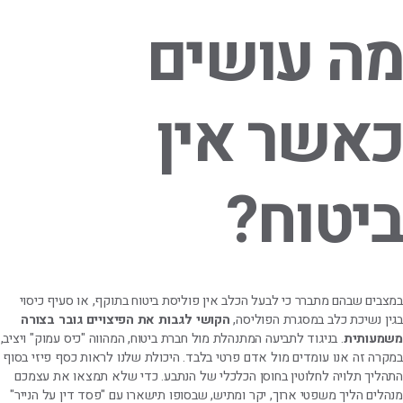
מה עושים
כאשר אין
ביטוח?
במצבים שבהם מתברר כי לבעל הכלב אין פוליסת ביטוח בתוקף, או סעיף כיסוי
בגין נשיכת כלב במסגרת הפוליסה,
הקושי לגבות את הפיצויים גובר בצורה
משמעותית
. בניגוד לתביעה המתנהלת מול חברת ביטוח, המהווה "כיס עמוק" ויציב,
במקרה זה אנו עומדים מול אדם פרטי בלבד. היכולת שלנו לראות כסף פיזי בסוף
התהליך תלויה לחלוטין בחוסן הכלכלי של הנתבע. כדי שלא תמצאו את עצמכם
מנהלים הליך משפטי ארוך, יקר ומתיש, שבסופו תישארו עם "פסד דין על הנייר"