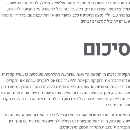
הדיווח המיידי ישמש בסיס חזק לתביעה.
שלישית
, מומלץ לתעד את הפציעה,
כולל צילומים והצהרות עדים. כל צעד כזה יכול להשפיע על התביעה. לדוגמה,
במקרה שבו ילד נפצע מתקיפת כלב, תיעוד רפואי והתייעצות עם עורך דין מומחה
עשויים להוביל לפיצויים גבוהים.
סיכום
תקיפות כלבים הן תופעה מדאיגה שדורשת התייחסות משפטית ומעשית קפדנית.
עלינו להכיר את החקיקה הקיימת ולהיערך בהתאם למקרים שבהם אנו נתקלים.
על ידי הבנת האחריות המשפטית, ביצוע חקירה כלכלית במקרה הצורך, ותיעוד נכון
של המקרה, ניתן להבטיח התמודדות יעילה עם תביעות פיצויים. אני מזמינה אתכם
לפנות לייעוץ משפטי פרטני ככל שיידרש, כדי להבטיח את הזכויות שלכם במקרה
של תקיפת כלב.
המאמר הזה נועד למטרות העשרה ומידע כללי בלבד. המידע המובא אינו מהווה
ייעוץ משפטי, חוות דעת מקצועית או תחליף להתייעצות פרטנית עם עורך דין
המכיר את נסיבות המקרה הספציפיות שלכם.