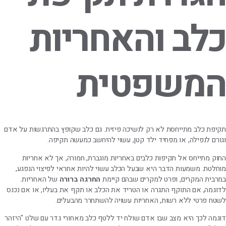
כלב והאחריות
המשפטית
תקיפת כלב מתייחסת לא רק לנשיכה פיזית. גם כלב שקופץ בהתרגשות על אדם
וגורם לנפילה, או מפחיד ילד קטן, עשוי להיחשב כמעשה תקיפה.
החוק מתייחס אל תקיפות כלבים באחריות מוגברת, חמורה, אך לא אחריות
מוחלטת. משמעות הדבר היא שבעל הכלב עשוי להיות אחראי לפיצוי הנפגע,
במרבית המקרים, ופרט למקרים שבהם קיימת
החרגה ברורה
של האחריות.
לדוגמה, אם התוקף התגרה או הטריד את הכלב או תקף את בעליו, או אם נכנס
לשטח פרטי ללא רשות, האחריות עשויה להשתחרר מהבעלים.
דוגמה לכך היא מצב שבו אדם שולח יד ללטף כלב מאחורי גדר עם שלט "היזהר