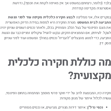
בלבד (כלומר, ניצחתם במשפט אך אין מאיפה לקחת את הכסף), נדרשת
אסטרטגיה מקדימה קפדנית.
במקרים אלו, אני ממליצה
לבצע חקירה כלכלית מקיפה עוד לפני הגשת
התביעה לבית המשפט
. מטרת החקירה היא למפות במידת הדיוק האפשרית
את מצבו הפיננסי של בעל הכלב והמחזיק בכלב, ולאתר נכסים רשומים שניתן יהיה
לעקל. לעיתים, אם הממצאים חזקים, נבקש להטיל עיקולים זמניים כבר עם הגשת
התביעה, כדי למנוע מהבעלים "להבריח" נכסים במהלך המשפט ועוד לפני שניתן
פסק דין.
מה כוללת חקירה כלכלית
מקצועית?
חקירה כזו, המבוצעת לרוב על ידי חוקר פרטי מוסמך המתמחה בתחום הפיננסי,
עשויה לכלול איתור של מגוון מקורות:
נכסי נדל"ן:
איתור דירות מגורים, מגרשים, או נכסים מסחריים