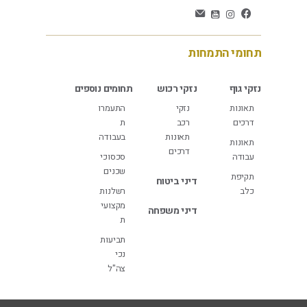
תחומי התמחות
נזקי גוף
נזקי רכוש
תחומים נוספים
תאונות
נזקי
התעמרו
דרכים
רכב
ת
תאונות
בעבודה
תאונות
דרכים
עבודה
סכסוכי
שכנים
תקיפת
דיני ביטוח
כלב
רשלנות
מקצועי
דיני משפחה
ת
תביעות
נכי
צה"ל
Scrol
t