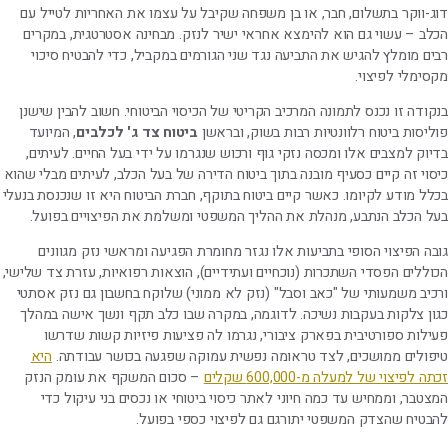
דוג-ווקר בתשלום, חבר, או בן משפחה שקיבל על עצמו את האחריות לטייל עם
הכלב – עשוי גם הוא להימצא אחראי ישיר לנזק. מבחינה אסטרטגית, במקרים
רבים מומלץ להגיש את התביעה נגד שני הגורמים במקביל, כדי להבטיח סיכוי
מקסימלי לפיצוי.
בנקודה זו נכנס לתמונה המרכיב הקריטי של הכיסוי הביטוחי. חשוב להבין שישנן
פוליסות ביטוח רלוונטיות רבות בשוק, ובראשן
ביטוח צד ג' לכלבים
, המיועד
בדיוק למצבים אלו ומכסה נזקי גוף ורכוש שנגרמו על ידי בעל החיים. לעיתים,
כיסוי זה קיים כסעיף מובנה בתוך ביטוח הדירה של בעל הכלב, לעיתים מבלי שהוא
בכלל מודע לקיומו. כאשר קיים ביטוח בתוקף, חברת הביטוח היא זו שנכנסת בנעלי
בעל הכלב הנתבע, מנהלת את ההליך המשפטי ומשלמת את הפיצויים בפועל.
גובה הפיצוי הסופי בתביעות אלו נגזר מחומרת הפגיעה ומראשי נזק מגוונים
הכוללים הפסדי השתכרות (נוכחיים ועתידיים), הוצאות רפואיות, עזרת צד שלישי,
ורכיב משמעותי של "כאב וסבל" (נזק לא ממוני) שלוקח בחשבון גם נזק אסתטי
כגון צלקות בעקבות נשיכה. לדוגמה, במקרה שבו כלב תקף ונשך אישה במהלך
פעילות ספורטיבית בפארק ציבורי, נגרמו לה פציעות פיזיות קשות שדרשו
טיפולים ממושכים, לצד טראומה נפשית עמוקה שפגעה בכושר עבודתה.
היא
זכתה לפיצוי של למעלה מ-600,000 שקלים
– סכום המשקף את עומק הנזק
המצטבר, וממחיש עד כמה חיוני לאתר כיסוי ביטוחי או נכסים בני עיקול כדי
להבטיח שהצדק המשפטי יתורגם גם לפיצוי כספי בפועל.