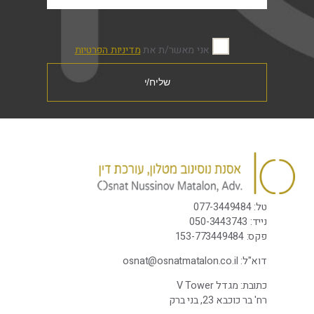
אני מאשר/ת את
מדיניות הפרטיות
טל:
077-3449484
נייד:
-3443743
050
פקס:
153-773449484
דוא"ל:
osnat@osnatmatalon.co.il
כתובת: מגדל V Tower
רח' בר כוכבא 23, בני ברק