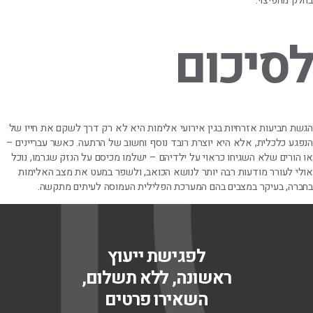
בחלק מהפיצוי.
לסיכום
הגשת תביעות אזרחיות בגין אירועי אלימות היא לא רק דרך לשקם את חייו של
הנפגע כלכלית, אלא היא יוצרת רובד נוסף וחשוב של הרתעה. כאשר עבריינים –
או הורים שלא השגיחו כראוי על ילדיהם – ישלמו מכיסם על הנזק שגרמו, נוכל
אולי לעורר מודעות רבה יותר לנושא הכואב, ולשפר במעט את מצב האלימות
בחברה, בעיקר במצבים בהם המערכת הפלילית העמוסה לעיתים מתקשה.
לפגישת ייעוץ
ראשונה, ללא תשלום,
השאירו פרטים