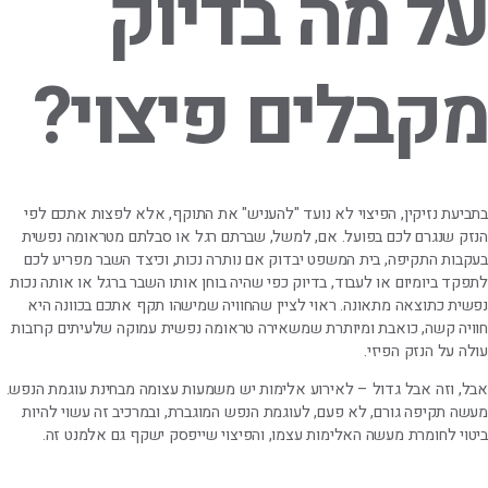
על מה בדיוק
מקבלים פיצוי?
בתביעת נזיקין, הפיצוי לא נועד "להעניש" את התוקף, אלא לפצות אתכם לפי
הנזק שנגרם לכם בפועל. אם, למשל, שברתם רגל או סבלתם מטראומה נפשית
בעקבות התקיפה, בית המשפט יבדוק אם נותרה נכות, וכיצד השבר מפריע לכם
לתפקד ביומיום או לעבוד, בדיוק כפי שהיה בוחן אותו השבר ברגל או אותה נכות
נפשית כתוצאה מתאונה. ראוי לציין שהחוויה שמישהו תקף אתכם בכוונה היא
חוויה קשה, כואבת ומיותרת שמשאירה טראומה נפשית עמוקה שלעיתים קרובות
עולה על הנזק הפיזי.
אבל, וזה אבל גדול – לאירוע אלימות יש משמעות עצומה מבחינת עוגמת הנפש.
מעשה תקיפה גורם, לא פעם, לעוגמת הנפש המוגברת, ובמרכיב זה עשוי להיות
ביטוי לחומרת מעשה האלימות עצמו, והפיצוי שייפסק ישקף גם אלמנט זה.