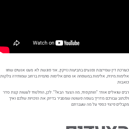
כעורכת דין שמייצגת נפגעים בתביעות נזיקין, אני פוגשת לא מעט אנשים שחוו
אלימות מינית, אלימות במשפחה או סתם אלימות סתמית ברחוב שמותירה צלקות
כואבות.
רבים שואלים אותי: "הותקפתי, מה הצעד הבא?". לכן, החלטתי לעשות קצת סדר
ולכתוב עבורכם מדריך בשפה פשוטה שמסביר בדיוק את הזכויות שלכם ואיך
מקבלים פיצוי כספי על מה שעברתם.