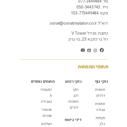
טל:
077-3449484
נייד:
-3443743
050
פקס:
153-773449484
דוא"ל:
osnat@osnatmatalon.co.il
כתובת: מגדל V Tower
רח' בר כוכבא 23, בני ברק
תחומי התמחות
נזקי גוף
נזקי רכוש
תחומים נוספים
תאונות
נזקי
התעמרו
דרכים
רכב
ת
תאונות
בעבודה
תאונות
דרכים
עבודה
סכסוכי
שכנים
תקיפת
דיני ביטוח
כלב
רשלנות