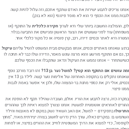
אנחנו צריכים לתבוע ישירות את האדם שתקף אתכם, וזה עלול להיות קשה
לגבות ממנו את הכסף כי הוא לא מוסד פיננסי (הוא לא בנק).
לכן, ההמלצה החשובה ביותר שלי היא לערוך
חקירה כלכלית
על התוקף (או
משפחתו) עוד לפני שעושים את הצעד הראשון ומגישים את התביעה בגלוי.
המטרה היא לאתר נכסים: דירה, רכב, קרן פנסיה או כל מקור כלכלי אחר.
ברגע שאנחנו מאתרים נכסים, אנחנו מבקשים מבית המשפט להטיל עליהם
עיקול
.
כך, גם אם התוקף מורשע והוא מרצה עונש מאסר, הדירה שלו כבר לא תחכה לו
כשישתחרר – אנחנו נממש את העיקול ונדאג שתקבלו את הכסף שלכם.
ומה עושים אם התוקף הוא קטין? למשל נער בן 13?
זהו רובד מורכב נוסף
שאנחנו נתקלים בו בתקופה האחרונה של אלימות נוער קשה. לילד בן 13 אין
נכסים, אולי רק את כספי מתנת בר-המצווה שלו, ולכן אי אפשר באמת לגבות
ממנו פיצוי.
במקרה כזה, נרצה לתבוע את הוריו. אולם, העובדה שהילד תקף לא הופכת את
ההורים לאחראים אוטומטית למעשיו. אנחנו נצטרך למצוא ראיות לכך שההורים
התרשלו
בתפקידם – למשל, אם האב השאיר נשק במקום לא מאובטח והילד
השתמש בו. במקרים כאלה, עורך הדין נדרש לחשוב בצורה יצירתית מאוד, "מחוץ
לקופסה", כדי למצוא את הדרך המשפטית לחייב את ההורים בפיצוי, או לפחות