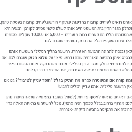
אנחנו רואים לעיתים קרובות בחדשות שתוקף הורשע,לעתים קרובות בעסקת טיעון,
וכחלק מגזר הדין בית המשפט חייב אותו לשלם פיצוי מסוים לקורבן. הבעיה היא
שהסכומים הללו הם פעמים רבות מזעריים – 5,000 או 10,000 שקלים. סכומים
אלו אינם משקפים כלל את הנזק האמיתי שנגרם לכם.
כאן נכנסת לתמונה התביעה האזרחית. הרשעה בהליך הפלילי משמשת אותנו
כבסיס איתן בתביעה האזרחית שבה נדרוש פיצוי על
מלוא הנזק
שנגרם לכם. אם
קיבלתם פיצוי כחלק מגזר הדין הפלילי, אנחנו פשוט נקזז אותו מסכום הפיצוי
המלא שאתם תובעים בתביעה האזרחית, את הפיצוי שכבר קבלתם.
ומה קורה אם המשטרה סגרה את התיק בגלל "חוסר עניין לציבור"?
גם אם
אין הרשעה פלילית, אתם עדיין יכולים לתבוע!
אם דאגתם מראש לאסוף עדויות (למשל, מעובד במאפייה שראה מישהו נותן
לכם אגרוף ברחוב בגלל סכסוך חניה סתמי), נוכל להשתמש בראיות האלה כדי
להוכיח את התקיפה בתביעה נזיקית -אזרחית.