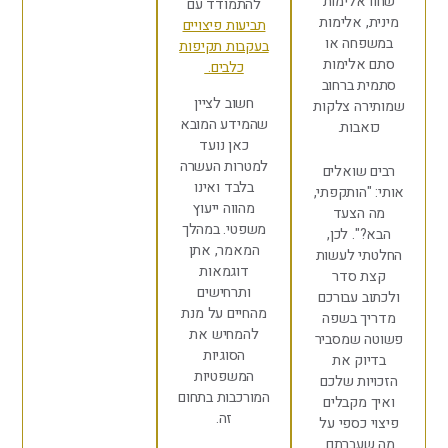
אלימות
להתמודד עם
 אלימות
תביעות פיצויים
חה או
בעקבות תקיפות
אלימות
כלבים.
 ברחוב
חשוב לציין
ה צלקות
שהמידע המובא
בות.
כאן נועד
למטרות העשרה
שואלים
בלבד ואינו
"הותקפתי,
מהווה ייעוץ
הצעד
משפטי. במהלך
". לכן,
המאמר, אתן
י לעשות
דוגמאות
 סדר
ותרחישים
 עבורכם
מהחיים על מנת
ך בשפה
להמחיש את
 שמסביר
הסוגיות
וק את
המשפטיות
ות שלכם
המורכבות בתחום
מקבלים
זה.
כספי על
עברתם.