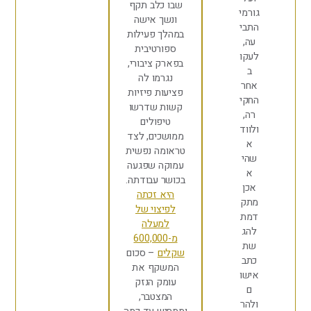
שבו כלב תקף
ורמי
ונשך אישה
תבי
במהלך פעילות
ה,
ספורטיבית
עקו
בפארק ציבורי,
ב
נגרמו לה
חר
פציעות פיזיות
חקי
קשות שדרשו
רה,
טיפולים
לווד
ממושכים, לצד
א
טראומה נפשית
הי
עמוקה שפגעה
א
בכושר עבודתה.
כן
היא זכתה
תק
לפיצוי של
מת
למעלה
הג
מ-600,000
ת
שקלים
– סכום
תב
המשקף את
ישו
עומק הנזק
ם
המצטבר,
להר