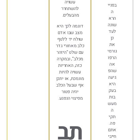
עשויה
פניי
להשתחרר
ה
מהבעלים.
רא
ונה
דוגמה לכך היא
עד
מצב שבו אדם
כן
שולח יד ללטף
ת
כלב מאחורי גדר
ורמי
עם שלט "היזהר
רפו
מכלב", ובמקרה
אה
כזה, האחריות
הפ
עשויה להיות
יעה
מונמכת, או יתכן
יא
אף שבעל הכלב
עק
יהיה פטור
ות
מפיצוי הנפגע.
עש
ה
קי
תב
ה.
תם
ייבי