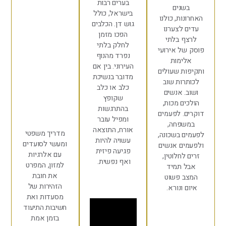
בערים רבות
נים
בישראל, כולל
ות, כולנו
גוש דן. הכלבים
לצערנו
הפכו מזמן
 בלתי
לחלק בלתי
ל אירועי
נפרד מהנוף
ימות
העירוני. בין אם
ת שעולים
מדובר בנשיכת
ות שוב
כלב או כלב
 אנשים
שקופץ
ם מכות,
בהתרגשות
. לפעמים
ומפיל עובר
פחה,
אורח, התוצאה
מדריך משפטי
 בשכונה,
עשויה להיות
ומעשי לסועדים
ם אנשים
פגיעה פיזית
עם אלרגיות
לחלוטין,
ואף נפשית.
למזון, המפרט
 תמיד
את חובת
 פשוט
הזהירות של
 ונורא.
מסעדות ואת
חשיבות התיעוד
בזמן אמת