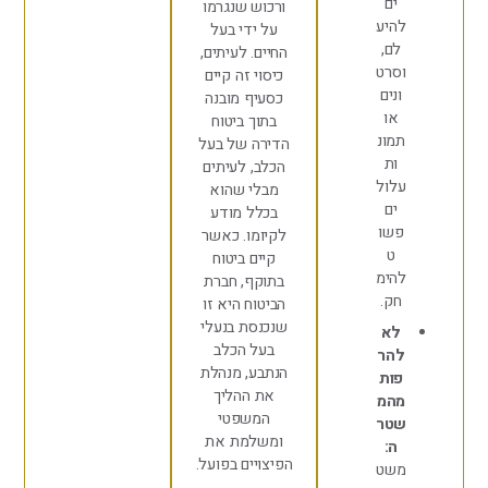
ים
ורכוש שנגרמו
היע
על ידי בעל
ם,
החיים. לעיתים,
סרט
כיסוי זה קיים
נים
כסעיף מובנה
או
בתוך ביטוח
מונ
הדירה של בעל
ות
הכלב, לעיתים
לול
מבלי שהוא
ים
בכלל מודע
שו
לקיומו. כאשר
ט
קיים ביטוח
הימ
בתוקף, חברת
ק.
הביטוח היא זו
שנכנסת בנעלי
א
בעל הכלב
הר
הנתבע, מנהלת
ות
את ההליך
המ
המשפטי
טר
ומשלמת את
ה:
הפיצויים בפועל.
שט