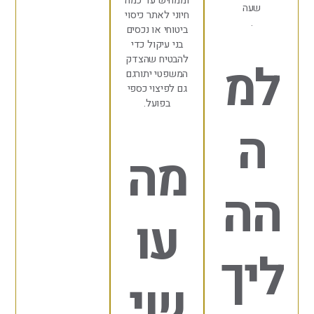
וממחיש עד כמה
עה
חיוני לאתר כיסוי
.
ביטוחי או נכסים
בני עיקול כדי
להבטיח שהצדק
מ
המשפטי יתורגם
גם לפיצוי כספי
בפועל.
מה
ה
עו
ך
שי