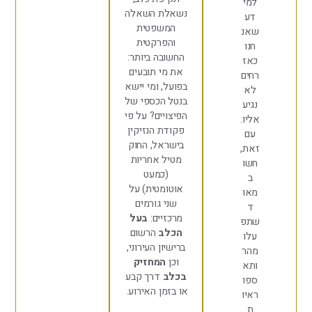
מי
נשאלת השאלה
דע
המשפטית
אנ
והפרקטית
חנו
החשובה ביותר:
אז
את מי תובעים
חים
בפועל, ומי יישא
לא
בנטל הכספי של
גיע
הפיצויים? על פי
ליו.
פקודת הנזיקין
עם
בישראל, החוק
את,
מטיל אחריות
שו
(כמעט
ב
אוטומטית) על
או
שני גורמים
ד
מרכזיים:
בעל
תפ
הכלב
הרשום
לו
ברישיון העירוני,
הר
וכן
המחזיק
תא
בכלב
דרך קבע
פו
או בזמן האירוע.
איו
ת