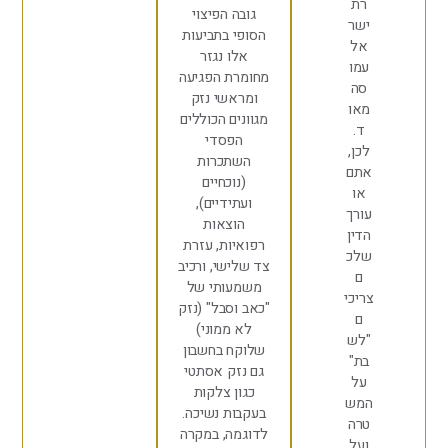
רת
גובה הפיצוי
שר
הסופי בתביעות
אל
אלו נגזר
מו
מחומרת הפגיעה
סה
ומראשי נזק
או
מגוונים הכוללים
ד.
הפסדי
כן,
השתכרות
תם
(נוכחיים
או
ועתידיים),
ורך
הוצאות
דין
רפואיות, עזרת
לכ
צד שלישי, ורכיב
ם
משמעותי של
ריכי
"כאב וסבל" (נזק
ם
לא ממוני)
לש
שלוקח בחשבון
ת"
גם נזק אסתטי
על
כגון צלקות
מש
בעקבות נשיכה.
רה
לדוגמה, במקרה
על