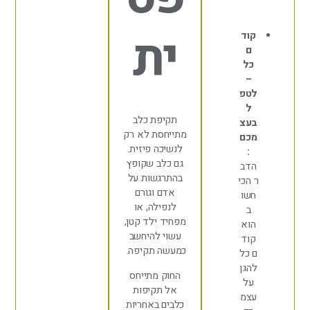
ית
וד
ם
כל
–
טפ
ל
תקיפת כלב
עצ
מתייחסת לא רק
כם
לנשיכה פיזית.
:
גם כלב שקופץ
דב
בהתרגשות על
 הכי
אדם וגורם
שו
לנפילה, או
ב
מפחיד ילד קטן,
וא
עשוי להיחשב
וד
כמעשה תקיפה.
 כל
הגן
החוק מתייחס
על
אל תקיפות
צמ
כלבים באחריות