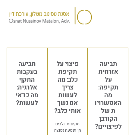
דלג
לתוכן
יעה
פיצוי על
תביעה
חית
תקיפת
בעקבות
ל
כלב: מה
התקף
פה:
צריך
אלרגיה:
ה
לעשות
מה כדאי
רויו
אם נשך
לעשות?
של
אותי כלב?
רבן
תקיפות כלבים
ויים?
הן תופעה נפוצה