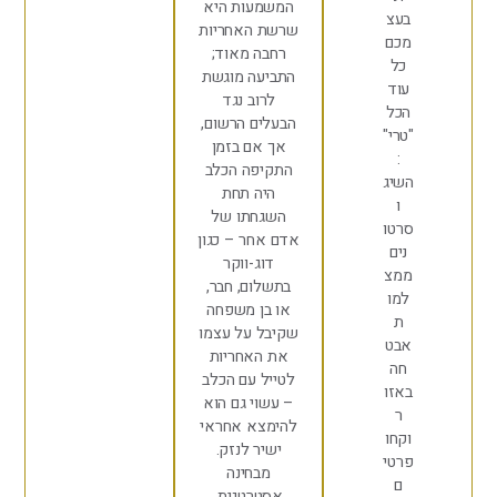
המשמעות היא
עצ
שרשת האחריות
כם
רחבה מאוד;
כל
התביעה מוגשת
וד
לרוב נגד
כל
הבעלים הרשום,
טרי"
אך אם בזמן
:
התקיפה הכלב
שיג
היה תחת
ו
השגחתו של
רטו
אדם אחר – כגון
נים
דוג-ווקר
מצ
בתשלום, חבר,
מו
או בן משפחה
ת
שקיבל על עצמו
בט
את האחריות
חה
לטייל עם הכלב
אזו
– עשוי גם הוא
ר
להימצא אחראי
קחו
ישיר לנזק.
רטי
מבחינה
ם
אסטרטגית,