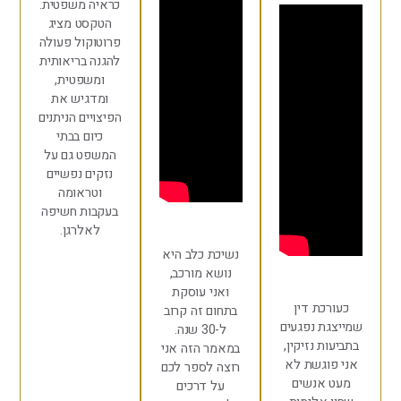
כראיה משפטית.
הטקסט מציג
פרוטוקול פעולה
להגנה בריאותית
ומשפטית,
ומדגיש את
הפיצויים הניתנים
כיום בבתי
המשפט גם על
נזקים נפשיים
וטראומה
בעקבות חשיפה
לאלרגן.
נשיכת כלב היא
נושא מורכב,
ואני עוסקת
כת דין
בתחום זה קרוב
ת נפגעים
ל-30 שנה.
ת נזיקין,
במאמר הזה אני
וגשת לא
רוצה לספר לכם
אנשים
על דרכים