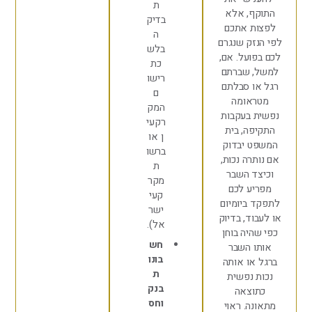
ת
ף, אלא
בדיק
ת אתכם
ה
זק שנגרם
בלש
ועל. אם,
כת
 שברתם
רישו
ו סבלתם
ם
אומה
המק
 בעקבות
רקעי
ה, בית
ן או
 יבדוק
ברשו
רה נכות,
ת
ד השבר
מקר
ע לכם
קעי
ביומיום
ישר
וד, בדיוק
אל).
יה בוחן
חש
 השבר
בונו
או אותה
ת
 נפשית
בנק
וצאה
וחס
ה. ראוי