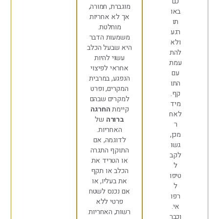
כם
מוגברת, חמורה,
או
אך לא אחריות
תו
מוחלטת.
גע
משמעות הדבר
לא
היא שבעל הכלב
הת
עשוי להיות
מת
אחראי לפיצוי
עם
הנפגע, במרבית
תו
המקרים, ופרט
ף.
למקרים שבהם
יד
קיימת
החרגה
אח
ברורה
של
ר
האחריות.
כן,
לדוגמה, אם
שו
התוקף התגרה
קב
או הטריד את
ל
הכלב או תקף
יפו
את בעליו, או
ל
אם נכנס לשטח
פו
פרטי ללא
אי.
רשות, האחריות
כבר