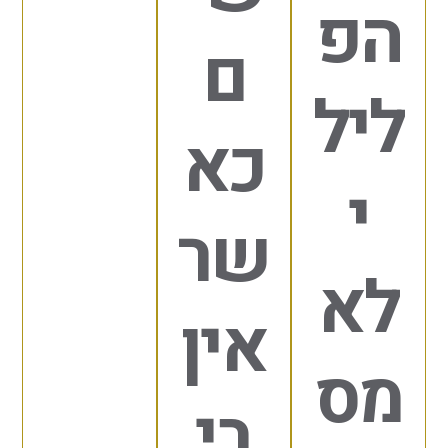
פ
ם
ל
כא
שר
א
אין
ס
בי