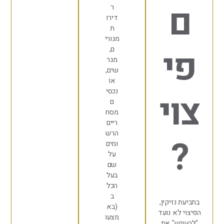
ר
דירו
ת
מגורי
י
ם,
מגר
שים,
או
נכסי
י
ם
מסח
ריים
הרש
ומים
על
שם
בעל
הכל
ב
 נזיקין,
(בא
 לא נועד
מצעו
יש" את