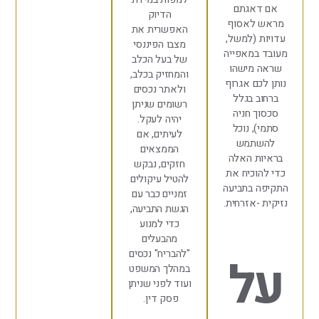
דאגתם
הדיוק
 לאסוף
האפשרית את
 (למשל,
מצבו הפיננסי
במאפייה
של בעל הכלב
 מישהו
והמחזיק בכלב,
כם אגרוף
ולאתר נכסים
ב בגלל
רשומים שניתן
ך חניה
יהיה לעקל.
), נוכל
לעיתים, אם
תמש
הממצאים
ת האלה
חזקים, נבקש
וכיח את
להטיל עיקולים
 בתביעה
זמניים כבר עם
 -אזרחית.
הגשת התביעה,
כדי למנוע
מהבעלים
"להבריח" נכסים
ל
במהלך המשפט
ועוד לפני שניתן
פסק דין.