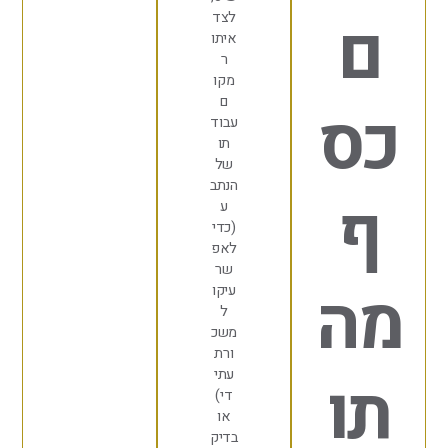
לצד
איתו
ר
מקו
ם
ס
עבוד
תו
של
הנתב
ע
(כדי
לאפ
שר
ה
עיקו
ל
משכ
ורת
ו
עתי
די)
או
בדיק