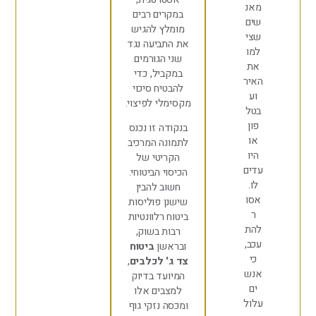
אנ
במקרים רבים
ים
מומלץ להגיש
צי
את התביעה נגד
מו
שני הגורמים
ת
במקביל, כדי
איר
להבטיח סיכוי
וע
מקסימלי לפיצוי.
טל
פון
בנקודה זו נכנס
או
לתמונה המרכיב
היו
הקריטי של
דים
הכיסוי הביטוחי.
לו.
חשוב להבין
סו
שישנן פוליסות
ר
ביטוח רלוונטיות
הת
רבות בשוק,
כב,
ובראשן
ביטוח
כי
צד ג' לכלבים
,
נש
המיועד בדיוק
ים
למצבים אלו
לול
ומכסה נזקי גוף