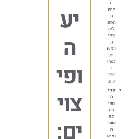
ם
יע
היו
ת
סוג
ים
ה
יזי
ת
נפש
ית
עמו
ופי
ד
הלי
ים.
ניי
צוי
ה
הי
רה
למ
ים:
טר
ה
איס