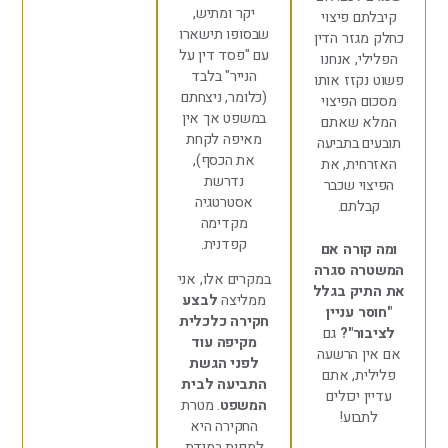
יקר ומתיש,
ם פיצוי
שבסופו תישארו
גזר הדין
עם "פסד דין על
י, אנחנו
הנייר" בלבד
קזז אותו
(כלומר, ניצחתם
 הפיצוי
במשפט אך אין
 שאתם
מאיפה לקחת
 בתביעה
את הכסף),
ית, את
נדרשת
י שכבר
אסטרטגיה
לתם.
מקדימה
קפדנית.
ורה אם
ה סגרה
במקרים אלו, אני
יק בגלל
ממליצה
לבצע
ר עניין
חקירה כלכלית
ור"?
גם
מקיפה עוד
ן הרשעה
לפני הגשת
ת, אתם
התביעה לבית
 יכולים
המשפט
. מטרת
בוע!
החקירה היא
למפות במידת