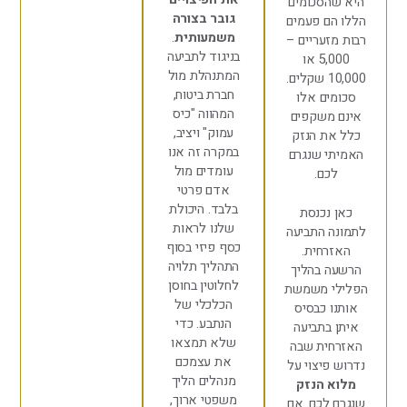
הסכומים
גובר בצורה
ם פעמים
משמעותית
.
זעריים –
בניגוד לתביעה
5,000 או
המתנהלת מול
10,000 שקלים.
חברת ביטוח,
ים אלו
המהווה "כיס
משקפים
עמוק" ויציב,
ת הנזק
במקרה זה אנו
י שנגרם
עומדים מול
כם.
אדם פרטי
בלבד. היכולת
נכנסת
שלנו לראות
 התביעה
כסף פיזי בסוף
רחית.
התהליך תלויה
 בהליך
לחלוטין בחוסן
י משמשת
הכלכלי של
 כבסיס
הנתבע. כדי
בתביעה
שלא תמצאו
ית שבה
את עצמכם
פיצוי על
מנהלים הליך
 הנזק
משפטי ארוך,
לכם. אם