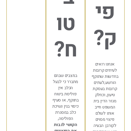
י
טו
?
ח?
ו רואים
 קרובות
במצבים שבהם
ת שתוקף
מתברר כי לבעל
,לעתים
הכלב אין
ת בעסקת
פוליסת ביטוח
, וכחלק
בתוקף, או סעיף
הדין בית
כיסוי בגין נשיכת
ט חייב
כלב במסגרת
 לשלם
הפוליסה,
י מסוים
הקושי לגבות
ן. הבעיה
את הפיצויים