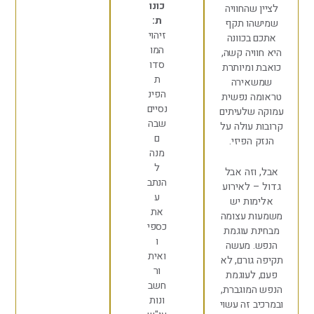
כונו
 שהחוויה
ת:
הו תקף
זיהוי
בכוונה
המו
ויה קשה,
סדו
ומיותרת
ת
אירה
הפינ
ה נפשית
נסיים
שלעיתים
שבה
 עולה על
ם
 הפיזי.
מנה
ל
וזה אבל
הנתב
 לאירוע
ע
ות יש
את
ת עצומה
כספי
ת עוגמת
ו
. מעשה
ואית
גורם, לא
ור
לעוגמת
חשב
מוגברת,
ונות
ב זה עשוי