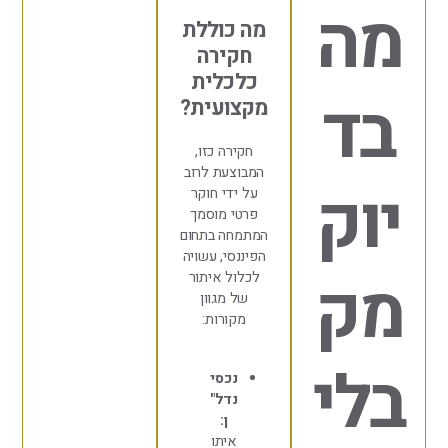
ה
מה כוללת
חקירה
כלכלית
ד
מקצועית?
חקירה כזו,
המבוצעת לרוב
ק
על ידי חוקר
פרטי מוסמך
המתמחה בתחום
הפיננסי, עשויה
ק
לכלול איתור
של מגוון
מקורות:
י
נכסי
נדל"
ן:
איתו